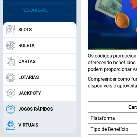
SLOTS
ROLETA
Os códigos promociona
CARTAS
oferecendo benefícios 
podem proporcionar van
LOTARIAS
Compreender como fun
disponíveis e aproveit
JACKPOTY
Car
JOGOS RÁPIDOS
Plataforma
VIRTUAIS
Tipo de Benefício