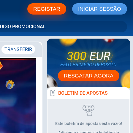
REGISTAR
INICIAR SESSÃO
DIGO PROMOCIONAL
TRANSFERIR
300
EUR
300
EUR
PELO PRIMEIRO DEPÓSITO
RESGATAR AGORA
BOLETIM DE APOSTAS
Este boletim de apostas está vazio!
Adicionar eventos ao boletim de