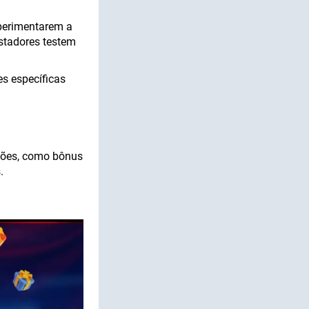
perimentarem a
ostadores testem
s específicas
ções, como bônus
.