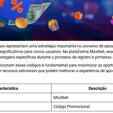
is representam uma estratégia importante no universo de apost
significativos para novos usuários. Na plataforma Mostbet, es
tagens específicas durante o processo de registro e primeiras
cionam esses códigos é fundamental para maximizar as opor
ar recursos adicionais que podem melhorar a experiência de apo
acterística
Descrição
Mostbet
Código Promocional