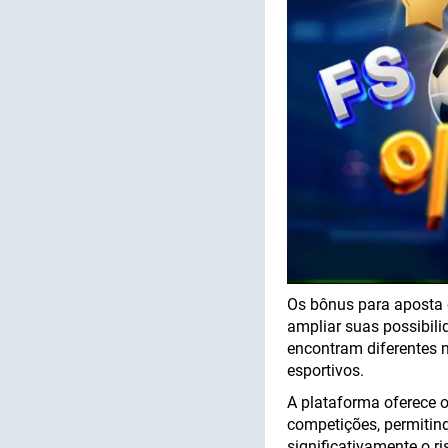
Os bônus para aposta 
ampliar suas possibil
encontram diferentes 
esportivos.
A plataforma oferece 
competições, permiti
significativamente o ri