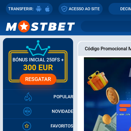
TRANSFERIR:
ACESSO AO SITE
DECI
Código Promocional M
BÓNUS INICIAL 250FS +
300 EUR
RESGATAR
POPULAR
NOVIDADE
FAVORITOS