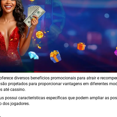
oferece diversos benefícios promocionais para atrair e recompe
 são projetados para proporcionar vantagens em diferentes mo
s até cassino.
s possui características específicas que podem ampliar as pos
o dos jogadores.