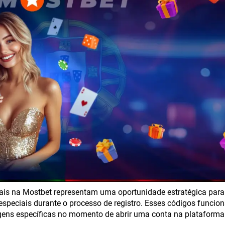
is na Mostbet representam uma oportunidade estratégica para
especiais durante o processo de registro. Esses códigos func
gens específicas no momento de abrir uma conta na plataforma