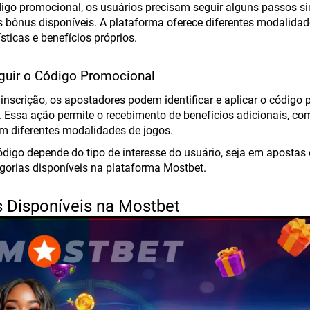
igo promocional, os usuários precisam seguir alguns passos s
 bônus disponíveis. A plataforma oferece diferentes modalidad
ticas e benefícios próprios.
guir o Código Promocional
inscrição, os apostadores podem identificar e aplicar o código
Essa ação permite o recebimento de benefícios adicionais, com
em diferentes modalidades de jogos.
ódigo depende do tipo de interesse do usuário, seja em apostas 
gorias disponíveis na plataforma Mostbet.
 Disponíveis na Mostbet