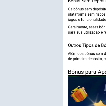
Bônus Sem Depósi
Os bônus sem depósit
plataforma sem riscos 
jogos e funcionalidades
Geralmente, esses bôn
para sua utilização e 
Outros Tipos de B
Além dos bônus sem de
de primeiro depósito, 
Bônus para Apo